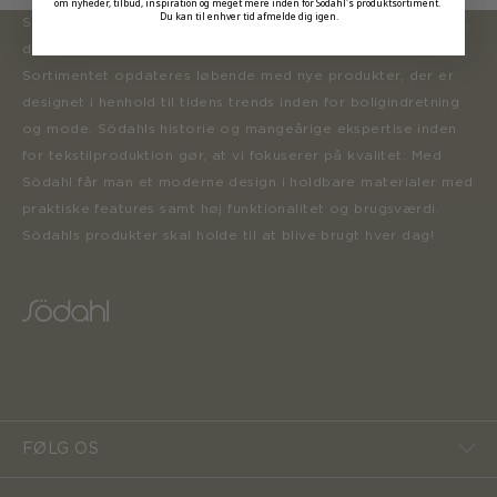
om nyheder, tilbud, inspiration og meget mere inden for Södahl's produktsortiment.
Du kan til enhver tid afmelde dig igen.
Södahl ønsker at tilbyde en moderne og attraktiv kollektion,
der inspirerer forbrugerne til at forny deres hjem.
Sortimentet opdateres løbende med nye produkter, der er
designet i henhold til tidens trends inden for boligindretning
og mode. Södahls historie og mangeårige ekspertise inden
for tekstilproduktion gør, at vi fokuserer på kvalitet. Med
Södahl får man et moderne design i holdbare materialer med
praktiske features samt høj funktionalitet og brugsværdi.
Södahls produkter skal holde til at blive brugt hver dag!
FØLG OS