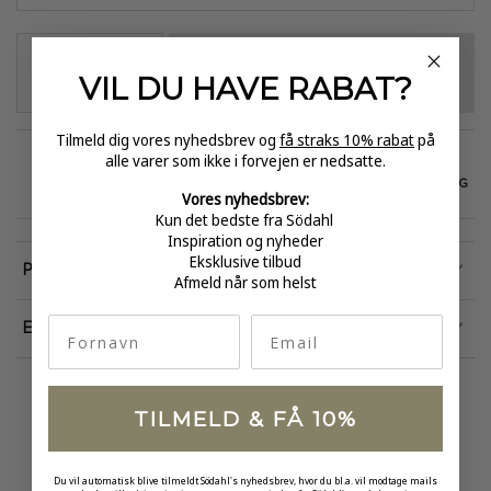
VÆLG VARIANT
-
+
VIL DU HAVE
RABAT?
Tilmeld dig vores nyhedsbrev og
få straks 10% rabat
på
alle varer som ikke i forvejen er nedsatte.
GRATIS FRAGT
E-MÆRKET
HURTIG LEVERING
Vores nyhedsbrev:
over 499
certificeret
1-3 hverdage
Kun det bedste fra Södahl
Inspiration og nyheder
Eksklusive tilbud
Produktinformation
Afmeld når som helst
fornavn
Email
Egenskaber
TILMELD & FÅ 10%
Du vil automatisk blive tilmeldt Södahl's nyhedsbrev, hvor du bl.a. vil modtage mails