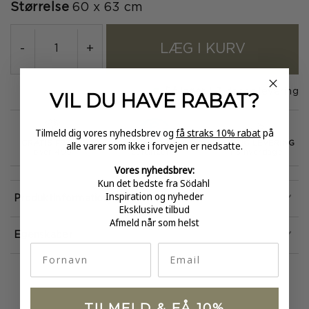
Størrelse
60 x 63 cm
LÆG I KURV
-
+
På lager
1-3 dages levering
VIL DU HAVE
RABAT?
Tilmeld dig vores nyhedsbrev og
få straks 10% rabat
på
alle varer som ikke i forvejen er nedsatte.
GRATIS FRAGT
E-MÆRKET
HURTIG LEVERING
over 499
certificeret
1-3 hverdage
Vores nyhedsbrev:
Kun det bedste fra Södahl
Inspiration og nyheder
Produktinformation
Eksklusive tilbud
Afmeld når som helst
Egenskaber
fornavn
Email
TILMELD & FÅ 10%