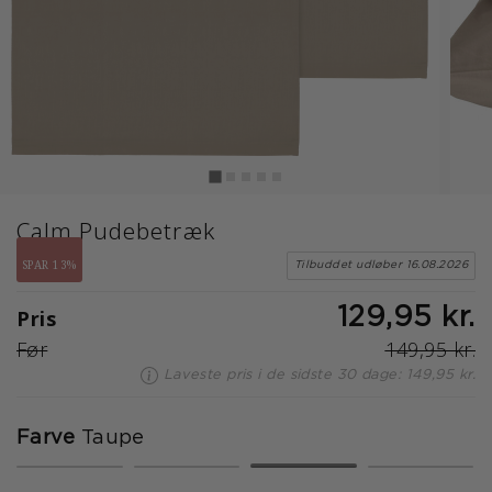
Calm Pudebetræk
SPAR 13%
Tilbuddet udløber 16.08.2026
Pris
129,95 kr.
Før
149,95 kr.
Laveste pris i de sidste 30 dage: 149,95 kr.
Farve
Taupe
valgte