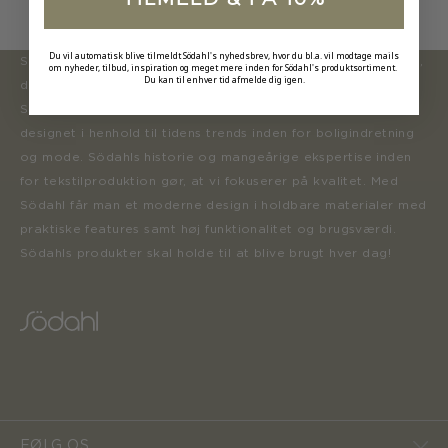
Du vil automatisk blive tilmeldt Södahl's nyhedsbrev, hvor du bl.a. vil modtage mails
Södahl ønsker at tilbyde en moderne og attraktiv kollektion,
om nyheder, tilbud, inspiration og meget mere inden for Södahl's produktsortiment.
Du kan til enhver tid afmelde dig igen.
der inspirerer forbrugerne til at forny deres hjem.
Sortimentet opdateres løbende med nye produkter, der er
designet i henhold til tidens trends inden for boligindretning
og mode. Södahls historie og mangeårige ekspertise inden
for tekstilproduktion gør, at vi fokuserer på kvalitet. Med
Södahl får man et moderne design i holdbare materialer med
praktiske features samt høj funktionalitet og brugsværdi.
Södahls produkter skal holde til at blive brugt hver dag!
FØLG OS