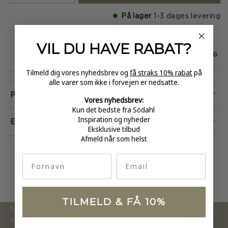
På lager
1-3 dages levering
VIL DU HAVE
RABAT?
GRATIS FRAGT
E-MÆRKET
HURTIG LEVERING
over 499
certificeret
1-3 hverdage
Tilmeld dig vores nyhedsbrev og
få straks 10% rabat
på
alle varer som ikke i forvejen er nedsatte.
Produktinformation
Vores nyhedsbrev:
Kun det bedste fra Södahl
Inspiration og nyheder
Egenskaber
Eksklusive tilbud
Afmeld når som helst
fornavn
Email
TILMELD & FÅ 10%
Södahl ønsker at tilbyde en moderne og attraktiv kollektion,
der inspirerer forbrugerne til at forny deres hjem.