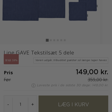
Line GAVE Tekstilsæt 5 dele
SPAR 58%
Varen udgår, tilbuddet gælder så længe lager haves
Pris
149,00 kr.
Før
359,00 kr.
Laveste pris i de sidste 30 dage: 149,00 kr.
LÆG I KURV
-
+