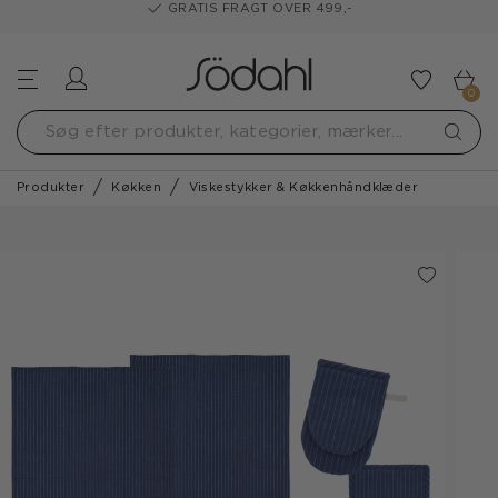
GRATIS FRAGT OVER 499,-
Log ind
Tilføj t
0
Produkter
Køkken
Viskestykker & Køkkenhåndklæder