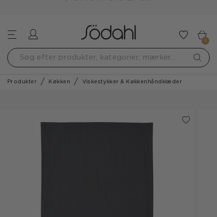
GRATIS FRAGT OVER 499,-
Log ind
Tilføj t
0
Produkter
Køkken
Viskestykker & Køkkenhåndklæder