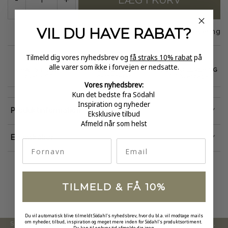
LÆG I KURV
-
+
VIL DU HAVE
RABAT?
På lager
1-3 dages levering
Tilmeld dig vores nyhedsbrev og
få straks 10% rabat
på
alle varer som ikke i forvejen er nedsatte.
GRATIS FRAGT
E-MÆRKET
HURTIG LEVERING
over 499
certificeret
1-3 hverdage
Vores nyhedsbrev:
Kun det bedste fra Södahl
Inspiration og nyheder
Produktinformation
Eksklusive tilbud
Afmeld når som helst
Egenskaber
fornavn
Email
TILMELD & FÅ 10%
Du vil automatisk blive tilmeldt Södahl's nyhedsbrev, hvor du bl.a. vil modtage mails
om nyheder, tilbud, inspiration og meget mere inden for Södahl's produktsortiment.
Södahl ønsker at tilbyde en moderne og attraktiv kollektion,
Du kan til enhver tid afmelde dig igen.