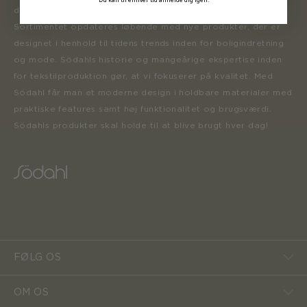
der inspirerer forbrugerne til at forny deres hjem.
Sortimentet opdateres løbende med nye produkter, der er
designet i henhold til tidens trends inden for boligindretning
og mode. Södahls historie og mangeårige ekspertise inden
for tekstilproduktion gør, at vi fokuserer på kvalitet. Med
Södahl får man et moderne design i holdbare materialer med
praktiske features samt høj funktionalitet og brugsværdi.
Södahls produkter skal holde til at blive brugt hver dag!
FØLG OS
OM OS