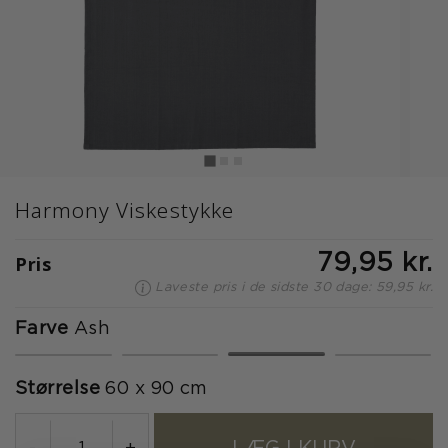
Harmony Viskestykke
Pris
79,95 kr.
Laveste pris i de sidste 30 dage: 59,95 kr.
Farve
Ash
valgte
Størrelse
60 x 90 cm