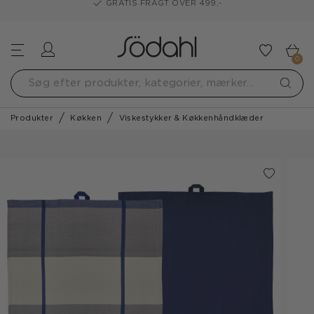
GRATIS FRAGT OVER 499,-
Log ind
Tilføj t
0
Produkter
Køkken
Viskestykker & Køkkenhåndklæder