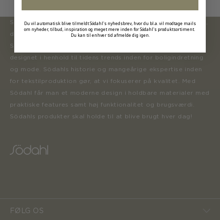
Södahl ønsker at tilbyde en moderne og attraktiv kollektion,
Du vil automatisk blive tilmeldt Södahl's nyhedsbrev, hvor du bl.a. vil modtage mails
om nyheder, tilbud, inspiration og meget mere inden for Södahl's produktsortiment.
der inspirerer forbrugerne til at forny deres hjem.
Du kan til enhver tid afmelde dig igen.
Sortimentet opdateres løbende med nye produkter, der er
designet i henhold til tidens trends inden for boligindretning
og mode. Södahls historie og mangeårige ekspertise inden
for tekstilproduktion gør, at vi fokuserer på kvalitet. Med
Södahl får man et moderne design i holdbare materialer med
praktiske features samt høj funktionalitet og brugsværdi.
Södahls produkter skal holde til at blive brugt hver dag!
FØLG OS