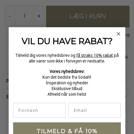
LÆG I KURV
-
+
På lager
1-3 dages levering
VIL DU HAVE
RABAT?
Tilmeld dig vores nyhedsbrev og
få straks 10% rabat
på
GRATIS FRAGT
E-MÆRKET
HURTIG LEVERING
alle varer som ikke i forvejen er nedsatte.
over 499
certificeret
1-3 hverdage
Vores nyhedsbrev:
Kun det bedste fra Södahl
Produktinformation
Inspiration og nyheder
Eksklusive tilbud
Afmeld når som helst
Egenskaber
fornavn
Email
TILMELD & FÅ 10%