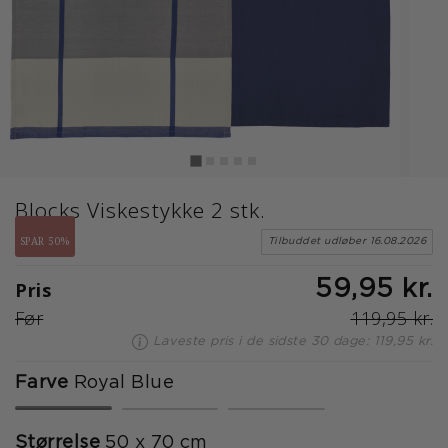
Blocks Viskestykke 2 stk.
SPAR 50%
Tilbuddet udløber 16.08.2026
Pris
59,95 kr.
Før
119,95 kr.
Laveste pris i de sidste 30 dage: 119,95 kr.
Farve
Royal Blue
valgte
Størrelse
50 x 70 cm