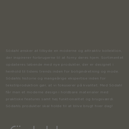
Södahl ønsker at tilbyde en moderne og attraktiv kollektion,
der inspirerer forbrugerne til at forny deres hjem. Sortimentet
opdateres løbende med nye produkter, der er designet i
henhold til tidens trends inden for boligindretning og mode.
Södahls historie og mangeårige ekspertise inden for
tekstilproduktion gør, at vi fokuserer på kvalitet. Med Södahl
får man et moderne design i holdbare materialer med
praktiske features samt høj funktionalitet og brugsværdi.
Södahls produkter skal holde til at blive brugt hver dag!