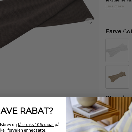
Tekstilerne v
mørke farver,
Læs mere
hvidt og blege
stryges.
Farve
Co
Størrelse
HAVE
RABAT?
-
edsbrev og
få straks 10% rabat
på
kke i forvejen er nedsatte.