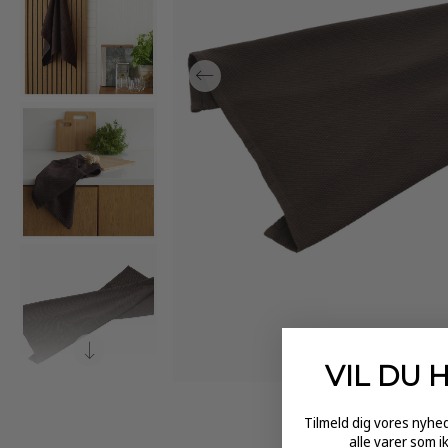
VIL DU 
Tilmeld dig vores nyh
alle varer som i