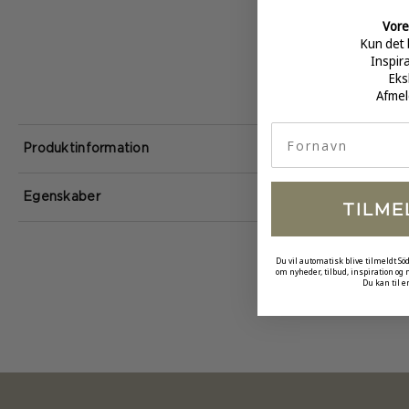
Vore
Kun det 
Inspir
Eks
Afmel
fornavn
Produktinformation
Egenskaber
TILME
Du vil automatisk blive tilmeldt Sö
om nyheder, tilbud, inspiration og
Du kan til e