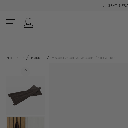
GRATIS FRA
Log ind
Produkter
Køkken
Viskestykker & Køkkenhåndklæder