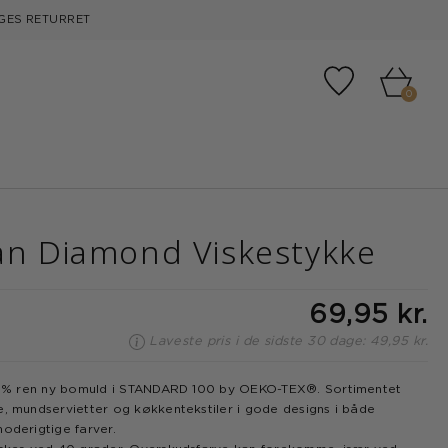
GES RETURRET
Tilføj til fa
0
an Diamond Viskestykke
69,95 kr.
Laveste pris i de sidste 30 dage: 49,95 kr.
00 % ren ny bomuld i STANDARD 100 by OEKO-TEX®. Sortimentet
e, mundservietter og køkkentekstiler i gode designs i både
moderigtige farver.