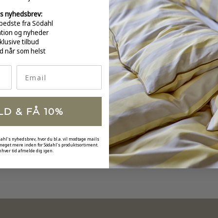
s nyhedsbrev:
bedste fra Södahl
ation og nyheder
GRATI
klusive tilbud
over 
d når som helst
Email
LD & FÅ 10%
dahl's nyhedsbrev, hvor du bl.a. vil modtage mails
 meget mere inden for Södahl's produktsortiment.
nhver tid afmelde dig igen.