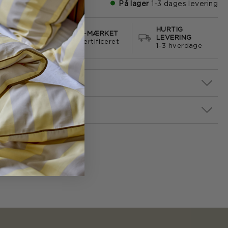
På lager
1-3 dages levering
HURTIG
S FRAGT
E-MÆRKET
LEVERING
499
certificeret
1-3 hverdage