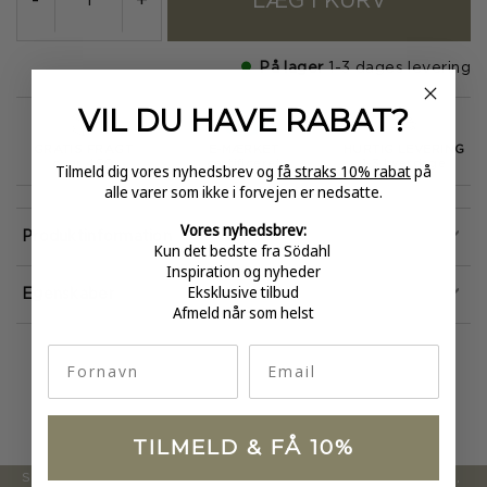
LÆG I KURV
-
+
På lager
1-3 dages levering
VIL DU HAVE
RABAT?
GRATIS FRAGT
E-MÆRKET
HURTIG LEVERING
over 499
certificeret
1-3 hverdage
Tilmeld dig vores nyhedsbrev og
få straks 10% rabat
på
alle varer som ikke i forvejen er nedsatte.
Vores nyhedsbrev:
Produktinformation
Kun det bedste fra Södahl
Inspiration og nyheder
Eksklusive tilbud
Egenskaber
Afmeld når som helst
fornavn
Email
TILMELD & FÅ 10%
Södahl ønsker at tilbyde en moderne og attraktiv kollektion,