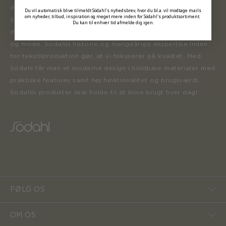
der inspirerer forbrugerne til at forny deres hjem.
Du vil automatisk blive tilmeldt Södahl's nyhedsbrev, hvor du bl.a. vil modtage mails
om nyheder, tilbud, inspiration og meget mere inden for Södahl's produktsortiment.
Sortimentet opdateres løbende med nye produkter, der er
Du kan til enhver tid afmelde dig igen.
designet i henhold til tidens trends inden for boligindretning
og mode. Södahls historie og mangeårige ekspertise inden
for tekstilproduktion gør, at vi fokuserer på kvalitet. Med
Södahl får man et moderne design i holdbare materialer med
praktiske features samt høj funktionalitet og brugsværdi.
Södahls produkter skal holde til at blive brugt hver dag!
FØLG OS
OM OS