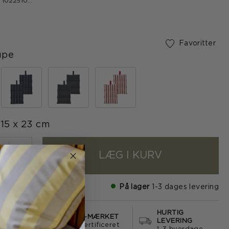
 1022510
Favoritter
upe
e
15 x 23 cm
LÆG I KURV
+
På lager
1-3 dages levering
HURTIG
S FRAGT
E-MÆRKET
LEVERING
499
certificeret