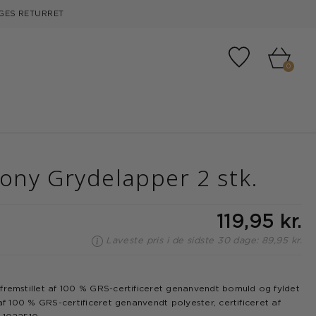
GES RETURRET
Tilføj til fa
0
ny Grydelapper 2 stk.
119,95 kr.
Laveste pris i de sidste 30 dage: 89,95 kr.
fremstillet af 100 % GRS-certificeret genanvendt bomuld og fyldet
 af 100 % GRS-certificeret genanvendt polyester, certificeret af