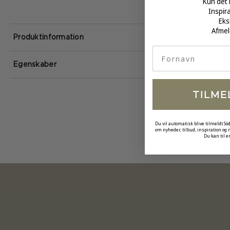
Kun det 
Inspir
Eks
Afmel
Produktinformation
fornavn
Egenskaber
TILME
Du vil automatisk blive tilmeldt Sö
om nyheder, tilbud, inspiration og
Du kan til e