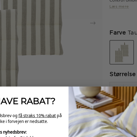
Control Union
15 x 23 cm
Læs mere
Taupe
Farve
Ta
valgt
Størrelse
-
HAVE
RABAT?
edsbrev og
få straks 10% rabat
på
kke i forvejen er nedsatte.
GRATI
s nyhedsbrev:
over 