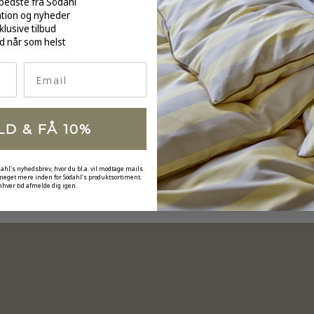
bedste fra Södahl
ation og nyheder
klusive tilbud
d når som helst
Email
LD & FÅ 10%
dahl's nyhedsbrev, hvor du bl.a. vil modtage mails
 meget mere inden for Södahl's produktsortiment.
nhver tid afmelde dig igen.