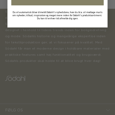
Södahl ønsker at tilbyde en moderne og attraktiv kollektion,
Du vil automatisk blive tilmeldt Södahl's nyhedsbrev, hvor du bl.a. vil modtage mails
om nyheder, tilbud, inspiration og meget mere inden for Södahl's produktsortiment.
der inspirerer forbrugerne til at forny deres hjem.
Du kan til enhver tid afmelde dig igen.
Sortimentet opdateres løbende med nye produkter, der er
designet i henhold til tidens trends inden for boligindretning
og mode. Södahls historie og mangeårige ekspertise inden
for tekstilproduktion gør, at vi fokuserer på kvalitet. Med
Södahl får man et moderne design i holdbare materialer med
praktiske features samt høj funktionalitet og brugsværdi.
Södahls produkter skal holde til at blive brugt hver dag!
FØLG OS