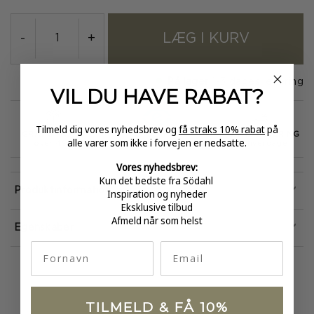
LÆG I KURV
-
+
På lager
1-3 dages levering
VIL DU HAVE
RABAT?
Tilmeld dig vores nyhedsbrev og
få straks 10% rabat
på
GRATIS FRAGT
E-MÆRKET
HURTIG LEVERING
alle varer som ikke i forvejen er nedsatte.
over 499
certificeret
1-3 hverdage
Vores nyhedsbrev:
Kun det bedste fra Södahl
Produktinformation
Inspiration og nyheder
Eksklusive tilbud
Afmeld når som helst
Egenskaber
fornavn
Email
TILMELD & FÅ 10%