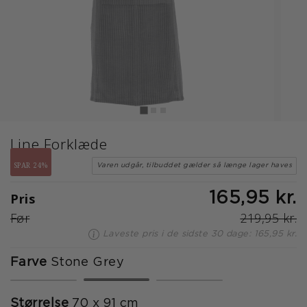
Line Forklæde
SPAR 24%
Varen udgår, tilbuddet gælder så længe lager haves
Pris
165,95 kr.
Før
219,95 kr.
Laveste pris i de sidste 30 dage: 165,95 kr.
Farve
Stone Grey
valgte
Størrelse
70 x 91 cm