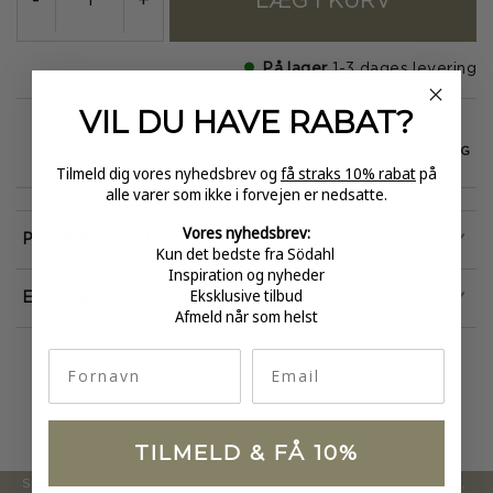
LÆG I KURV
-
+
På lager
1-3 dages levering
VIL DU HAVE
RABAT?
GRATIS FRAGT
E-MÆRKET
HURTIG LEVERING
over 499
certificeret
1-3 hverdage
Tilmeld dig vores nyhedsbrev og
få straks 10% rabat
på
alle varer som ikke i forvejen er nedsatte.
Vores nyhedsbrev:
Produktinformation
Kun det bedste fra Södahl
Inspiration og nyheder
Eksklusive tilbud
Egenskaber
Afmeld når som helst
fornavn
Email
TILMELD & FÅ 10%
Södahl ønsker at tilbyde en moderne og attraktiv kollektion,