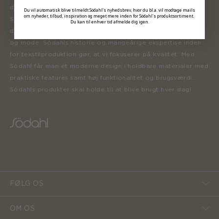
der inspirerer forbrugerne til at forny deres hjem.
Du vil automatisk blive tilmeldt Södahl's nyhedsbrev, hvor du bl.a. vil modtage mails
om nyheder, tilbud, inspiration og meget mere inden for Södahl's produktsortiment.
Sortimentet opdateres løbende med nye produkter, der er
Du kan til enhver tid afmelde dig igen.
designet i henhold til tidens trends inden for boligindretning
og mode. Södahls historie og mangeårige ekspertise inden
for tekstilproduktion gør, at vi fokuserer på kvalitet. Med
Södahl får man et moderne design i holdbare materialer med
praktiske features samt høj funktionalitet og brugsværdi.
Södahls produkter skal holde til at blive brugt hver dag!
FØLG OS
OM OS