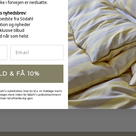
kke i forvejen er nedsatte.
s nyhedsbrev:
bedste fra Södahl
ation og nyheder
GRATI
klusive tilbud
over 
d når som helst
Email
LD & FÅ 10%
dahl's nyhedsbrev, hvor du bl.a. vil modtage mails
 meget mere inden for Södahl's produktsortiment.
nhver tid afmelde dig igen.