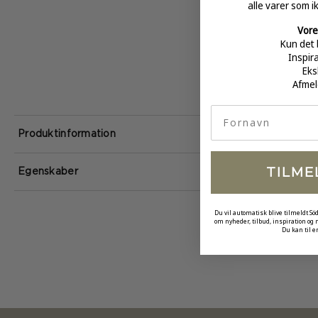
alle varer som i
Vore
Kun det 
Inspir
Eks
Afmel
fornavn
Produktinformation
TILME
Egenskaber
Du vil automatisk blive tilmeldt Sö
om nyheder, tilbud, inspiration og
Du kan til e