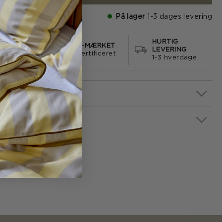
På lager
1-3 dages levering
HURTIG
S FRAGT
E-MÆRKET
LEVERING
499
certificeret
1-3 hverdage