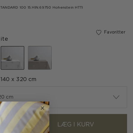
ANDARD 100 15.HIN.69750 Hohenstein HTTI
Favoritter
ite
valgte
140 x 320 cm
320 cm
LÆG I KURV
+