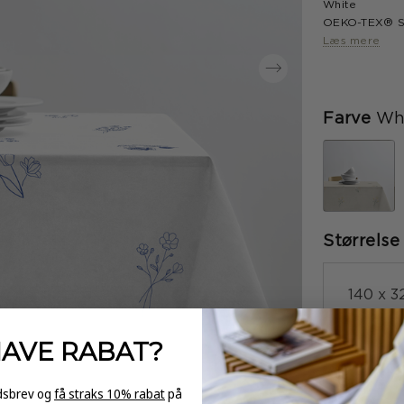
White
OEKO-TEX® ST
Læs mere
Farve
Wh
Størrelse
140 x 
HAVE
RABAT?
-
edsbrev og
få straks 10% rabat
på