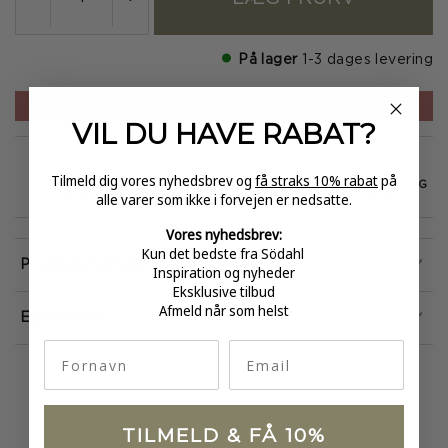
På lager
1-3 dages levering
PRISEN ER PR. CM.
VIL DU HAVE
RABAT?
Tilmeld dig vores nyhedsbrev og
få straks 10% rabat
på
GRATIS FRAGT
E-MÆRKET
HURTIG LEVERING
alle varer som ikke i forvejen er nedsatte.
over 499
certificeret
1-3 hverdage
Vores nyhedsbrev:
Kun det bedste fra Södahl
Produktinformation
Inspiration og nyheder
Eksklusive tilbud
Afmeld når som helst
Egenskaber
fornavn
Email
TILMELD & FÅ 10%