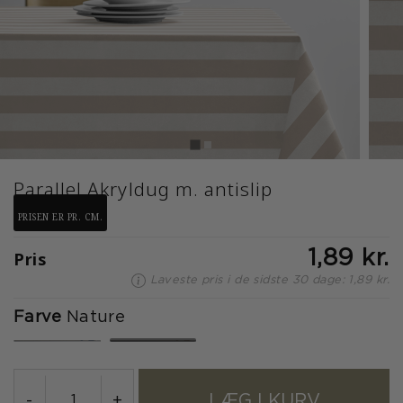
Parallel Akryldug m. antislip
PRISEN ER PR. CM.
Pris
1,89 kr.
Laveste pris i de sidste 30 dage: 1,89 kr.
Farve
Nature
valgte
LÆG I KURV
-
+