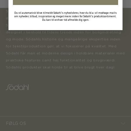
Södahl ønsker at tilbyde en moderne og attraktiv kollektion,
Du vil automatisk blive tilmeldt Södahl's nyhedsbrev, hvor du bl.a. vil modtage mails
om nyheder, tilbud, inspiration og meget mere inden for Södahl's produktsortiment.
der inspirerer forbrugerne til at forny deres hjem.
Du kan til enhver tid afmelde dig igen.
Sortimentet opdateres løbende med nye produkter, der er
designet i henhold til tidens trends inden for boligindretning
og mode. Södahls historie og mangeårige ekspertise inden
for tekstilproduktion gør, at vi fokuserer på kvalitet. Med
Södahl får man et moderne design i holdbare materialer med
praktiske features samt høj funktionalitet og brugsværdi.
Södahls produkter skal holde til at blive brugt hver dag!
FØLG OS