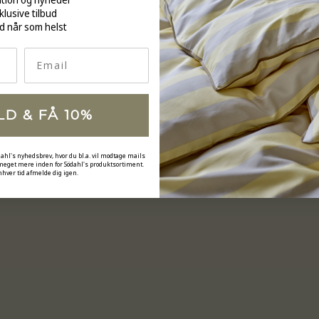
klusive tilbud
d når som helst
Email
LD & FÅ 10%
dahl's nyhedsbrev, hvor du bl.a. vil modtage mails
 meget mere inden for Södahl's produktsortiment.
nhver tid afmelde dig igen.