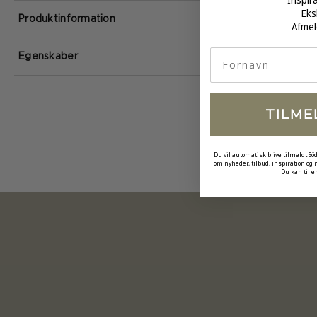
Eks
Produktinformation
Afmel
fornavn
Egenskaber
TILME
Du vil automatisk blive tilmeldt Sö
om nyheder, tilbud, inspiration og
Du kan til e