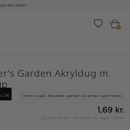
GES RETURRET
Tilføj til fa
0
er's Garden Akryldug m.
ip
. CM.
Varen udgår, tilbuddet gælder så længe lager haves
1,69 kr.
Laveste pris i de sidste 30 dage: 1,69 kr.