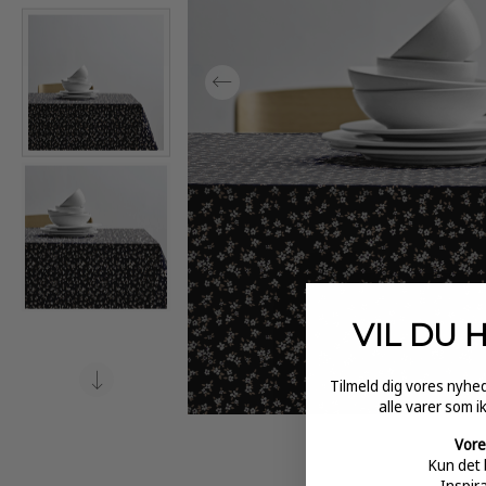
VIL DU 
Tilmeld dig vores nyh
alle varer som i
Vore
Kun det 
Inspir