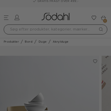
GRATIS FRAGT OVER 499,-
Log ind
Tilføj t
0
Produkter
Bord
Duge
Akrylduge