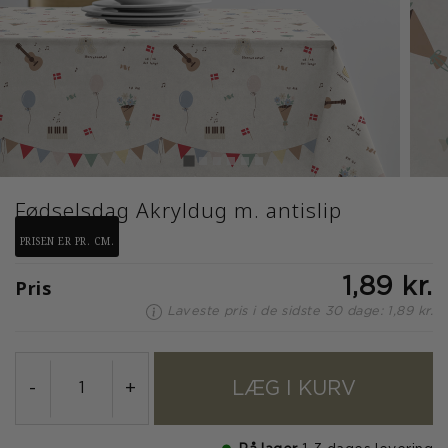
Fødselsdag Akryldug m. antislip
PRISEN ER PR. CM.
Pris
1,89 kr.
Laveste pris i de sidste 30 dage: 1,89 kr.
LÆG I KURV
-
+