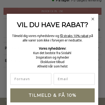
På lager
1-3 dages levering
PRISEN ER PR. CM.
VIL DU HAVE
RABAT?
GRATIS FRAGT
E-MÆRKET
HURTIG LEVERING
over 499
certificeret
1-3 hverdage
Tilmeld dig vores nyhedsbrev og
få straks 10% rabat
på
alle varer som ikke i forvejen er nedsatte.
Vores nyhedsbrev:
Produktinformation
Kun det bedste fra Södahl
Inspiration og nyheder
Eksklusive tilbud
Egenskaber
Afmeld når som helst
fornavn
Email
TILMELD & FÅ 10%
Södahl ønsker at tilbyde en moderne og attraktiv kollektion,