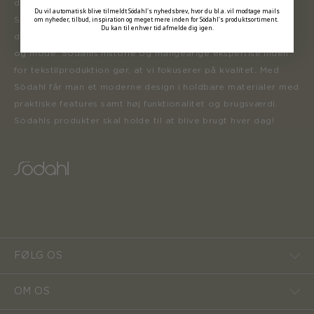
der inspirerer forbrugerne til at forny deres hjem.
Du vil automatisk blive tilmeldt Södahl's nyhedsbrev, hvor du bl.a. vil modtage mails
om nyheder, tilbud, inspiration og meget mere inden for Södahl's produktsortiment.
Sortimentet opdateres løbende med nye produkter, der er
Du kan til enhver tid afmelde dig igen.
designet i henhold til tidens trends inden for boligindretning
og mode. Södahls historie og mangeårige ekspertise inden
for tekstilproduktion gør, at vi fokuserer på kvalitet. Med
Södahl får man et moderne design i holdbare materialer med
praktiske features samt høj funktionalitet og brugsværdi.
Södahls produkter skal holde til at blive brugt hver dag!
FØLG OS
OM OS