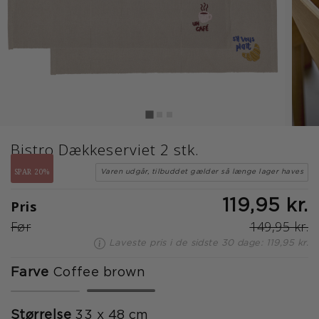
Bistro Dækkeserviet 2 stk.
SPAR 20%
Varen udgår, tilbuddet gælder så længe lager haves
Pris
119,95 kr.
Før
149,95 kr.
Laveste pris i de sidste 30 dage: 119,95 kr.
Farve
Coffee brown
valgte
Størrelse
33 x 48 cm