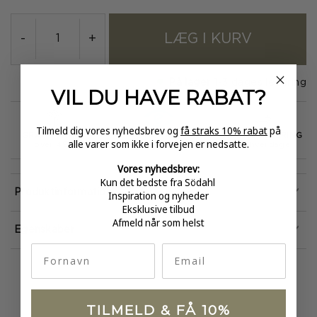
LÆG I KURV
-
+
På lager
1-3 dages levering
VIL DU HAVE
RABAT?
Tilmeld dig vores nyhedsbrev og
få straks 10% rabat
på
GRATIS FRAGT
E-MÆRKET
HURTIG LEVERING
alle varer som ikke i forvejen er nedsatte.
over 499
certificeret
1-3 hverdage
Vores nyhedsbrev:
Kun det bedste fra Södahl
Produktinformation
Inspiration og nyheder
Eksklusive tilbud
Afmeld når som helst
Egenskaber
fornavn
Email
TILMELD & FÅ 10%