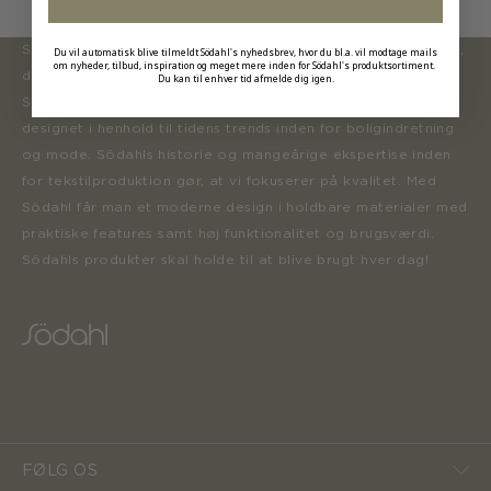
Södahl ønsker at tilbyde en moderne og attraktiv kollektion,
Du vil automatisk blive tilmeldt Södahl's nyhedsbrev, hvor du bl.a. vil modtage mails
om nyheder, tilbud, inspiration og meget mere inden for Södahl's produktsortiment.
der inspirerer forbrugerne til at forny deres hjem.
Du kan til enhver tid afmelde dig igen.
Sortimentet opdateres løbende med nye produkter, der er
designet i henhold til tidens trends inden for boligindretning
og mode. Södahls historie og mangeårige ekspertise inden
for tekstilproduktion gør, at vi fokuserer på kvalitet. Med
Södahl får man et moderne design i holdbare materialer med
praktiske features samt høj funktionalitet og brugsværdi.
Södahls produkter skal holde til at blive brugt hver dag!
FØLG OS